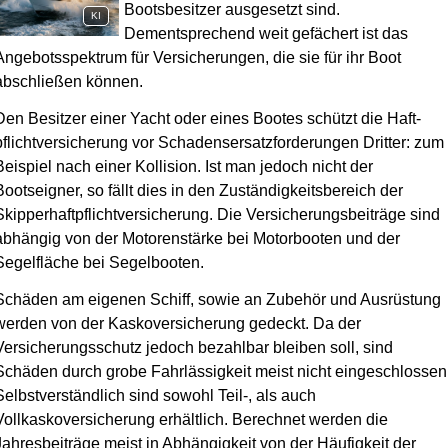
Bootsbesitzer ausgesetzt sind.
KI
Dementsprechend weit gefächert ist das
Angebotsspektrum für Versicherungen, die sie für ihr Boot
abschließen können.
Den Besitzer einer Yacht oder eines Bootes schützt die Haft­
pflichtversicherung vor Schadensersatzforderungen Dritter: zum
Beispiel nach einer Kollision. Ist man jedoch nicht der
Bootseigner, so fällt dies in den Zuständigkeitsbereich der
Skipperhaftpflichtversicherung. Die Versicherungsbeiträge sind
abhängig von der Motorenstärke bei Motorbooten und der
Segelfläche bei Segelbooten.
Schäden am eigenen Schiff, sowie an Zubehör und Ausrüstung
werden von der Kaskoversicherung gedeckt. Da der
Versicherungsschutz jedoch bezahlbar bleiben soll, sind
Schäden durch grobe Fahrlässigkeit meist nicht eingeschlossen
Selbstverständlich sind sowohl Teil-, als auch
Vollkaskoversicherung erhältlich. Berechnet werden die
Jahresbeiträge meist in Abhängigkeit von der Häufigkeit der