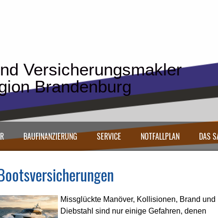
nd Ver­sicherungs­makler
egion Brandenburg
ER
BAUFINANZIERUNG
SERVICE
NOTFALLPLAN
DAS S
Bootsversicherungen
Missglückte Manöver, Kollisionen, Brand und
Diebstahl sind nur einige Gefahren, denen