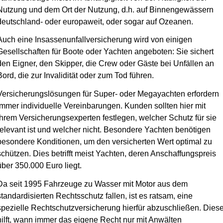
Nutzung und dem Ort der Nutzung, d.h. auf Binnengewässern
deutschland- oder europaweit, oder sogar auf Ozeanen.
Auch eine Insassenunfallversicherung wird von einigen
Gesellschaften für Boote oder Yachten angeboten: Sie sichert
den Eigner, den Skipper, die Crew oder Gäste bei Unfällen an
Bord, die zur Invalidität oder zum Tod führen.
Versicherungslösungen für Super- oder Megayachten erfordern
immer individuelle Vereinbarungen. Kunden sollten hier mit
ihrem Versicherungsexperten festlegen, welcher Schutz für sie
relevant ist und welcher nicht. Besondere Yachten benötigen
besondere Konditionen, um den versicherten Wert optimal zu
schützen. Dies betrifft meist Yachten, deren Anschaffungspreis
über 350.000 Euro liegt.
Da seit 1995 Fahrzeuge zu Wasser mit Motor aus dem
standardisierten Rechtsschutz fallen, ist es ratsam, eine
spezielle Rechtschutzversicherung hierfür abzuschließen. Dies
hilft, wann immer das eigene Recht nur mit Anwälten