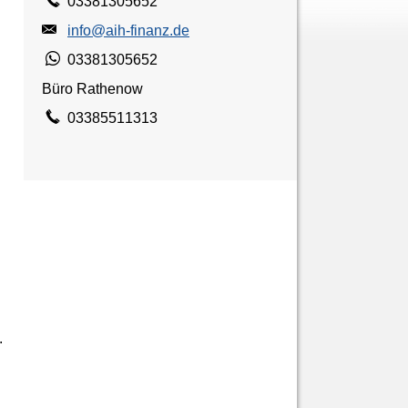
03381305652
info@aih-finanz.de
03381305652
Büro Rathenow
03385511313
.