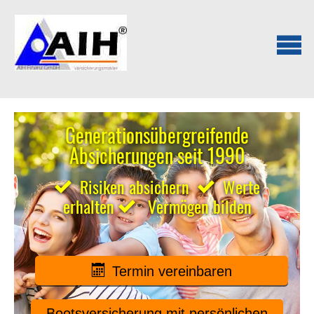
Generationsübergreifende
Absicherungen seit 1990
Risiken absichern
Werte
erhalten
Vermögen bilden
Termin ver­ein­baren
Bootsversicherung mit persönlichen